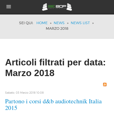
HOME
SEI QUI:
HOME
»
NEWS
»
NEWS LIST
»
CHI SIAMO
MARZO 2018
PORTFOLIO
BRANDS
TECNOLOGIE
ACUSTICA PASSIVA
DOVE SIAMO
Articoli filtrati per data:
NEWS
Marzo 2018
Sabato, 03 Marzo 2018 10:08
Partono i corsi d&b audiotechnik Italia
2015