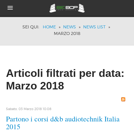
HOME
SEI QUI:
HOME
»
NEWS
»
NEWS LIST
»
CHI SIAMO
MARZO 2018
PORTFOLIO
BRANDS
TECNOLOGIE
ACUSTICA PASSIVA
DOVE SIAMO
Articoli filtrati per data:
NEWS
Marzo 2018
Sabato, 03 Marzo 2018 10:08
Partono i corsi d&b audiotechnik Italia
2015