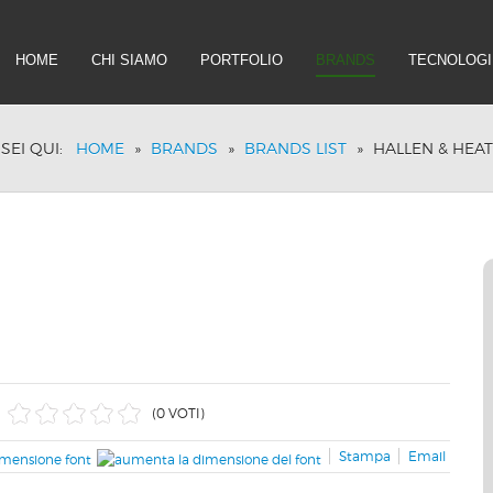
HOME
CHI SIAMO
PORTFOLIO
BRANDS
TECNOLOGI
SEI QUI:
HOME
»
BRANDS
»
BRANDS LIST
»
HALLEN & HEAT
(0 VOTI)
Stampa
Email