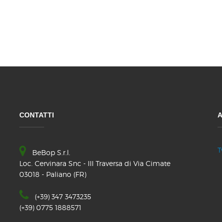
CONTATTI
A
T
BeBop S.r.l.
Loc. Cervinara Snc - III Traversa di Via Cimate
03018 - Paliano (FR)
(+39) 347 3473235
(+39) 0775 1888571