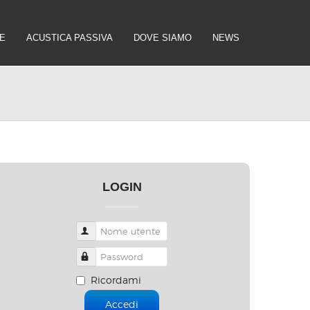
E
ACUSTICA PASSIVA
DOVE SIAMO
NEWS
LOGIN
Nome utente
Password
Ricordami
Accedi