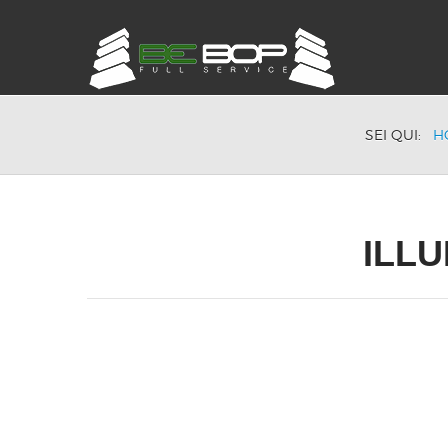
SEI QUI:
H
ILL