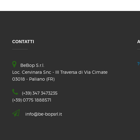
CONTATTI
A
T
BeBop S.r.l.
Loc. Cervinara Snc - III Traversa di Via Cimate
03018 - Paliano (FR)
(+39) 347 3473235
(+39) 0775 1888571
info@be-bopsrl.it